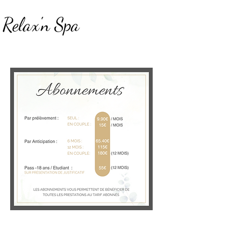
Relax'n Spa
Centre de Bien-être et D'amincissement